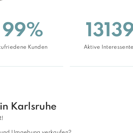
99
%
1313
zufriedene Kunden
Aktive Interessent
in Karlsruhe
R!
he und Umgebung verkaufen?