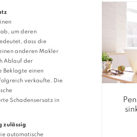
atz
einen
 ab, um deren
deutet, dass die
keinen anderen Makler
h Ablauf der
e Beklagte einen
olgreich verkaufte. Die
ische
Pen
rte Schadensersatz in
sin
g zulässig
die automatische