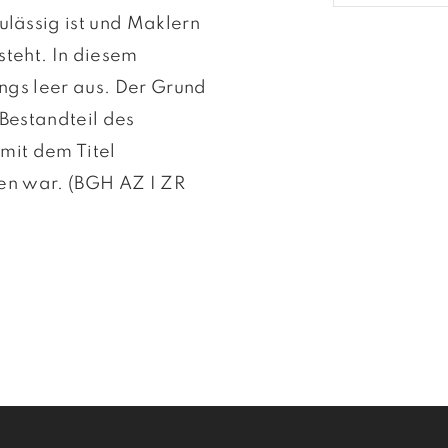
lässig ist und Maklern
steht. In diesem
ings leer aus. Der Grund
 Bestandteil des
mit dem Titel
ten war. (BGH AZ I ZR