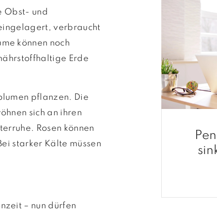
e Obst- und
eingelagert, verbraucht
ume können noch
nährstoffhaltige Erde
blumen pflanzen. Die
öhnen sich an ihren
terruhe. Rosen können
Pen
Bei starker Kälte müssen
sin
zeit – nun dürfen