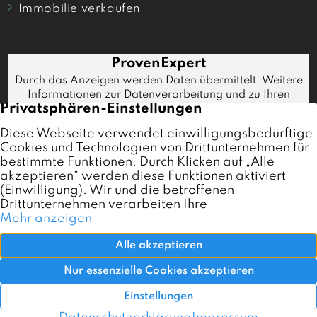
Immobilie verkaufen
Immobilien
Immobilienmakler Karlsruhe
Referenzen
Verkaufen
Kontakt
Impressum
Datenschutz
AGB
Termin buchen
0721 276 657 30