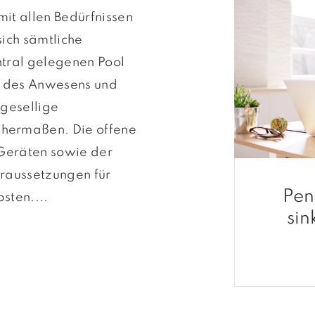
mit allen Bedürfnissen
ich sämtliche
ntral gelegenen Pool
k des Anwesens und
 gesellige
hermaßen. Die offene
 Geräten sowie der
raussetzungen für
Pen
sten....
sin