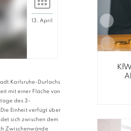
13. April
KfW
A
tadt Karlsruhe-Durlachs
eit mit einer Fläche von
 Etage des 3-
ie Einheit verfügt über
ndet sich zwischen dem
rch Zwischenwände