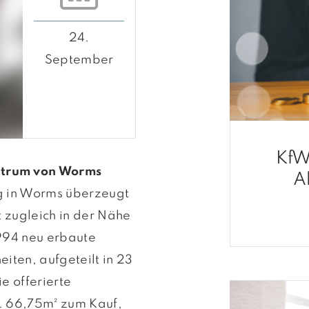
24.
September
KfW
ntrum von Worms
A
g in Worms überzeugt
t zugleich in der Nähe
994 neu erbaute
iten, aufgeteilt in 23
e offerierte
. 66,75m² zum Kauf,