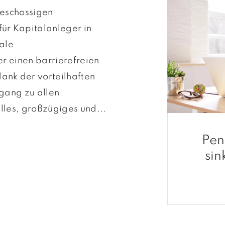
geschossigen
ür Kapitalanleger in
ale
er einen barrierefreien
nk der vorteilhaften
gang zu allen
lles, großzügiges und...
Pen
sin