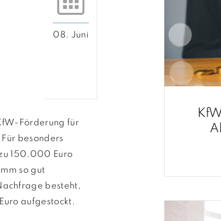
08. Juni
KfW
 KfW-Förderung für
A
 Für besonders
 zu 150.000 Euro
amm so gut
achfrage besteht,
Euro aufgestockt.