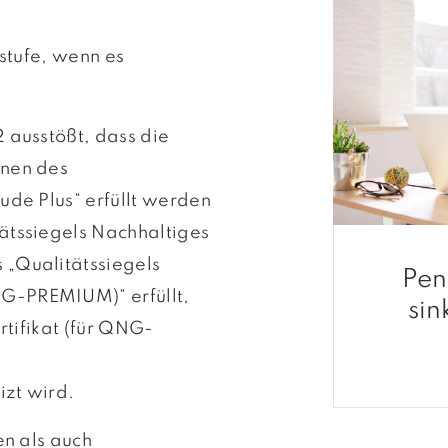
stufe, wenn es
 ausstößt, dass die
onen des
ude Plus“ erfüllt werden
ätssiegels Nachhaltiges
„Qualitäts­siegels
Pen
G-PREMIUM)“ erfüllt,
sin
ertifikat (für QNG-
izt wird.
n als auch