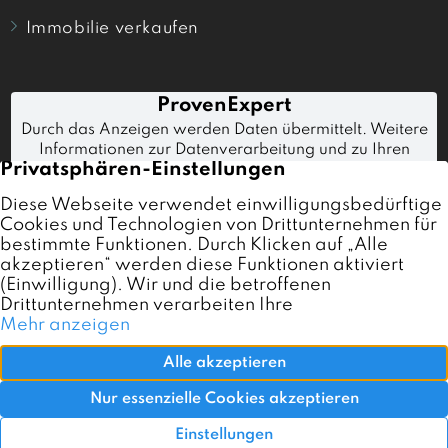
Immobilie verkaufen
Immobilien
Immobilienmakler Karlsruhe
Referenzen
Verkaufen
Kontakt
Impressum
Datenschutz
AGB