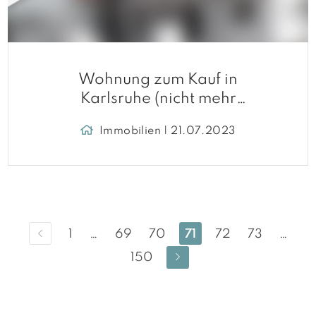
Wohnung zum Kauf in
Karlsruhe (nicht mehr
verfügbar)
Immobilien | 21.07.2023
1
…
69
70
71
72
73
…
150